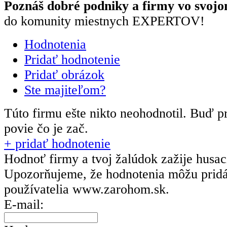
Poznáš dobré podniky a firmy vo svojo
do komunity miestnych EXPERTOV!
Hodnotenia
Pridať hodnotenie
Pridať obrázok
Ste majiteľom?
Túto firmu ešte nikto neohodnotil.
Buď pr
povie čo je zač.
+ pridať hodnotenie
Hodnoť firmy a tvoj žalúdok zažije husa
Upozorňujeme, že hodnotenia môžu prid
používatelia
www.zarohom.sk.
E-mail: