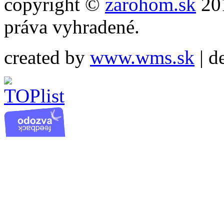
copyright ©
zarohom.sk
201
práva vyhradené.
created by
www.wms.sk
| d