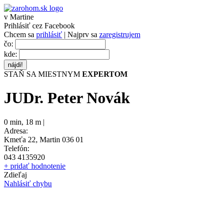
v Martine
Prihlásiť cez Facebook
Chcem sa
prihlásiť
| Najprv sa
zaregistrujem
čo:
kde:
STAŇ SA MIESTNYM
EXPERTOM
JUDr. Peter Novák
0 min
,
18 m |
Adresa:
Kmeťa 22, Martin 036 01
Telefón:
043 4135920
+ pridať hodnotenie
Zdieľaj
Nahlásiť chybu