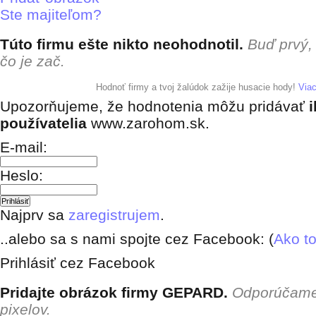
Ste majiteľom?
Túto firmu ešte nikto neohodnotil.
Buď prvý,
čo je zač.
+ pridať hodnotenie
Hodnoť firmy a tvoj žalúdok zažije husacie hody!
Via
Upozorňujeme, že hodnotenia môžu pridávať
i
používatelia
www.zarohom.sk.
E-mail:
Heslo:
Najprv sa
zaregistrujem
.
..alebo sa s nami spojte cez Facebook: (
Ako to
Prihlásiť cez Facebook
Pridajte obrázok firmy GEPARD.
Odporúčame
pixelov.