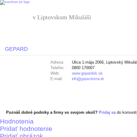
v Liptovskom Mikuláši
GEPARD
Adresa:
Ulica 1.mája 2066, Liptovský Mikulá
Telefón:
0800 170007
Web:
www.gepardsk.sk
E-mail:
Poznáš dobré podniky a firmy vo svojom okolí?
Pridaj sa
do komuni
Hodnotenia
Pridať hodnotenie
Pridať obrázok