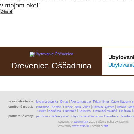
v mojom okolí
Ubytovani
Drevenice Oščadnica
Ubytovani
to najdôležitejšie:
Úvodná stránka
O nás
Ako to funguje
Pridať firmu
Často kladené o
obľúbené mestá:
Bratislava
Košice
Prešov
Nitra
Žilina
Banská Bystrica
Trnava
Mart
Levice
Komárno
Humenné
Bardejov
Liptovský Mikuláš
Piešťany
partnerské weby:
pandora - diaľkový štart
|
ubytovanie - Drevenice Oščadnica
|
Predaj 
copyright ©
zarohom.sk
2010 | Všetky práva vyhradené.
created by
www.wms.sk
| design ©
ran