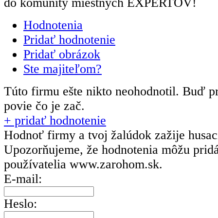
do komunity miestnych EXPERTOV!
Hodnotenia
Pridať hodnotenie
Pridať obrázok
Ste majiteľom?
Túto firmu ešte nikto neohodnotil.
Buď pr
povie čo je zač.
+ pridať hodnotenie
Hodnoť firmy a tvoj žalúdok zažije husa
Upozorňujeme, že hodnotenia môžu prid
používatelia
www.zarohom.sk.
E-mail:
Heslo: