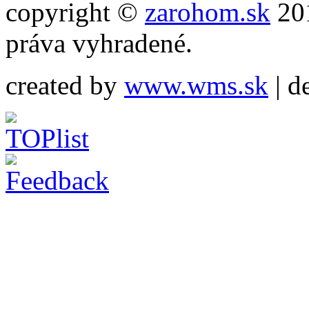
copyright ©
zarohom.sk
201
práva vyhradené.
created by
www.wms.sk
| d