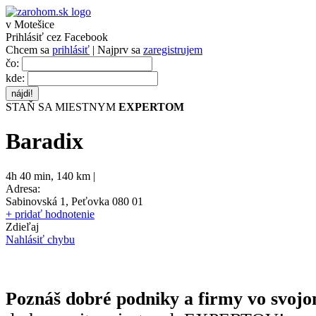
v Motešice
Prihlásiť cez Facebook
Chcem sa
prihlásiť
| Najprv sa
zaregistrujem
čo:
kde:
STAŇ SA MIESTNYM
EXPERTOM
Baradix
4h 40 min
,
140 km |
Adresa:
Sabinovská 1, Peťovka 080 01
+ pridať hodnotenie
Zdieľaj
Nahlásiť chybu
Poznáš dobré podniky a firmy vo svojo