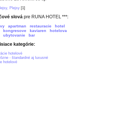
lejsy, Plejsy
[1]
čové slová
pre RUNA HOTEL ***:
ovy
apartman
restauracie
hotel
kongresove
kaviaren
hotelova
ubytovanie
bar
siace kategórie:
ácie hotelové
rôzne - štandardné aj luxusné
e hotelové