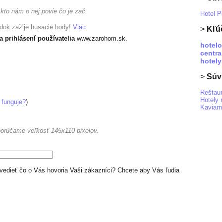
kto nám o nej povie čo je zač.
Hotel P
údok zažije husacie hody!
Viac
>
Kľú
a prihlásení používatelia
www.zarohom.sk.
hotel
centra
hotely
>
Súvi
Reštaur
Hotely 
 funguje?
)
Kaviarn
orúčame veľkosť 145x110 pixelov.
edieť čo o Vás hovoria Vaši zákazníci? Chcete aby Vás ľudia