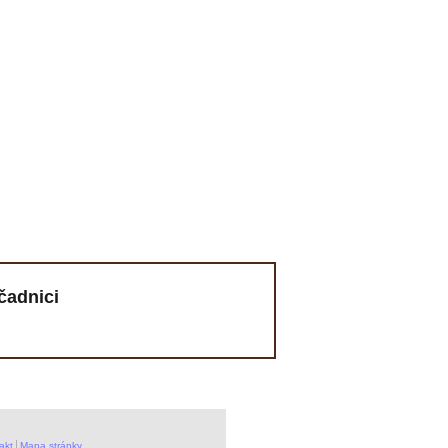
čadnici
akt
Mapa stránky