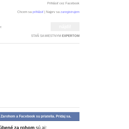
Prihlásiť cez Facebook
Chcem sa
prihlásiť
| Najprv sa
zaregistrujem
e:
STAŇ SA MIESTNYM
EXPERTOM
Zarohom a Facebook su priatelia. Pridaj sa.
úbené za rohom
sú aj: