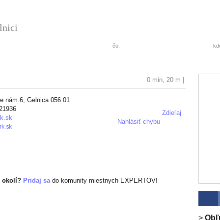
lnici
čo:
kd
0 min
,
20 m |
e nám.6, Gelnica 056 01
+ pridať hodnotenie
21936
Zdieľaj
k.sk
Nahlásiť chybu
 okolí?
Pridaj sa
do komunity miestnych EXPERTOV!
>
Obľ