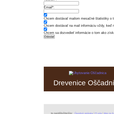
Email*:
Chcem dostávať mailom mesačné štatistiky o tom
Chcem dostávať na mail informáciu vždy, keď ni
Chcem sa dozvedieť informácie o tom ako získ
Drevenice Oščadn
to najdôležitejšie:
Úvodná stránka
O nás
Ako to f