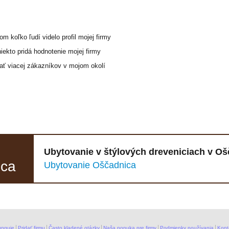
 koľko ľudí videlo profil mojej firmy
ekto pridá hodnotenie mojej firmy
ať viacej zákazníkov v mojom okolí
Ubytovanie v štýlových dreveniciach v Oš
ica
Ubytovanie Oščadnica
unguje
Pridať firmu
Často kladené otázky
Naša ponuka pre firmy
Podmienky používania
Kont