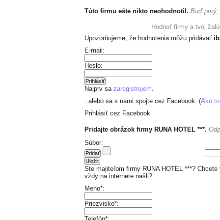
Túto firmu ešte nikto neohodnotil.
Buď prvý, 
+ pridať hodnotenie
Hodnoť firmy a tvoj žal
Upozorňujeme, že hodnotenia môžu pridávať
ib
E-mail:
Heslo:
Najprv sa
zaregistrujem
.
..alebo sa s nami spojte cez Facebook: (
Ako to
Prihlásiť cez Facebook
Pridajte obrázok firmy RUNA HOTEL ***.
Odp
Súbor:
Ste majiteľom firmy RUNA HOTEL ***? Chcete v
vždy na internete našli?
Meno*:
Priezvisko*:
Telefón*: