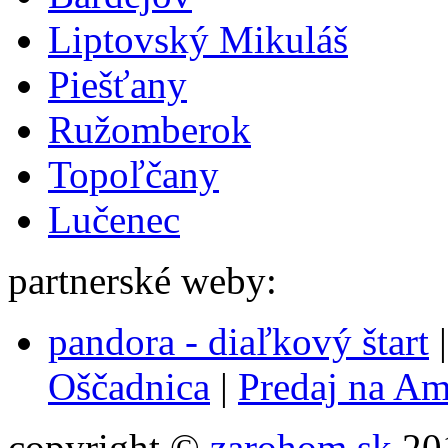
Liptovský Mikuláš
Piešťany
Ružomberok
Topoľčany
Lučenec
partnerské weby:
pandora - diaľkový štart
Oščadnica
|
Predaj na A
copyright ©
zarohom.sk
201