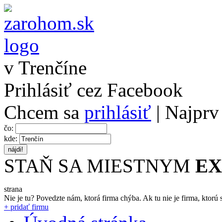
v Trenčíne
Prihlásiť cez Facebook
Chcem sa
prihlásiť
| Najprv
čo:
kde:
STAŇ SA MIESTNYM
E
strana
Nie je tu? Povedzte nám, ktorá firma chýba.
Ak tu nie je firma, ktorú s
+ pridať firmu