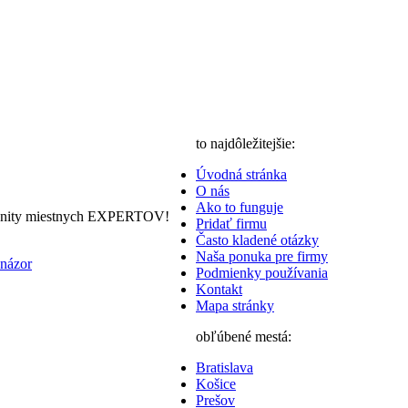
to najdôležitejšie:
Úvodná stránka
O nás
Ako to funguje
nity miestnych EXPERTOV!
Pridať firmu
Často kladené otázky
Naša ponuka pre firmy
 názor
Podmienky používania
Kontakt
Mapa stránky
obľúbené mestá:
Bratislava
Košice
Prešov