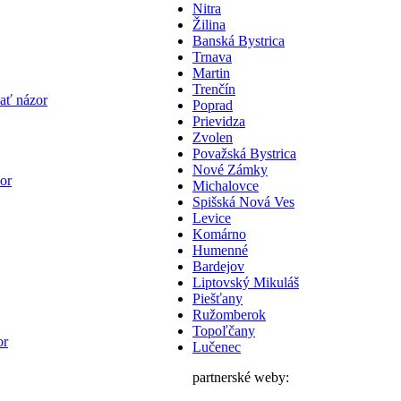
Nitra
Žilina
Banská Bystrica
Trnava
Martin
Trenčín
dať názor
Poprad
Prievidza
Zvolen
Považská Bystrica
Nové Zámky
or
Michalovce
Spišská Nová Ves
Levice
Komárno
Humenné
Bardejov
Liptovský Mikuláš
Piešťany
Ružomberok
Topoľčany
or
Lučenec
partnerské weby: