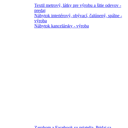
Textil metrový, látky pre výrobu a šitie odevov -
predaj
Nábytok interiérový, obývací, čalúnený, spálne -
výroba
Nábytok kancelársky - výroba
Zarohom a Facebook su priatelia. Pridaj sa.