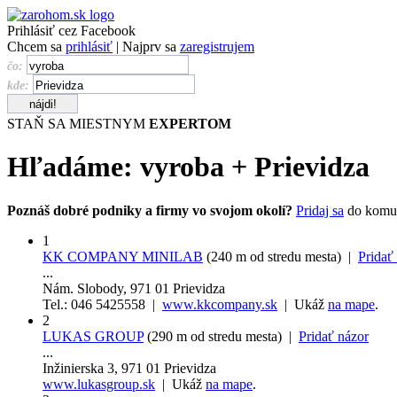
Prihlásiť cez Facebook
Chcem sa
prihlásiť
| Najprv sa
zaregistrujem
čo:
kde:
STAŇ SA MIESTNYM
EXPERTOM
Hľadáme:
vyroba
+
Prievidza
Poznáš dobré podniky a firmy vo svojom okolí?
Pridaj sa
do komu
1
KK COMPANY MINILAB
(240 m od stredu mesta) |
Pridať
...
Nám. Slobody, 971 01 Prievidza
Tel.: 046 5425558 |
www.kkcompany.sk
| Ukáž
na mape
.
2
LUKAS GROUP
(290 m od stredu mesta) |
Pridať názor
...
Inžinierska 3, 971 01 Prievidza
www.lukasgroup.sk
| Ukáž
na mape
.