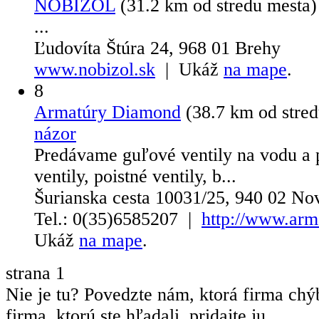
NOBIZOL
(31.2 km od stredu mesta
...
Ľudovíta Štúra 24, 968 01 Brehy
www.nobizol.sk
| Ukáž
na mape
.
8
Armatúry Diamond
(38.7 km od stre
názor
Predávame guľové ventily na vodu a p
ventily, poistné ventily, b...
Šurianska cesta 10031/25, 940 02 N
Tel.: 0(35)6585207 |
http://www.arm
Ukáž
na mape
.
strana
1
Nie je tu? Povedzte nám, ktorá firma chý
firma, ktorú ste hľadali, pridajte ju.