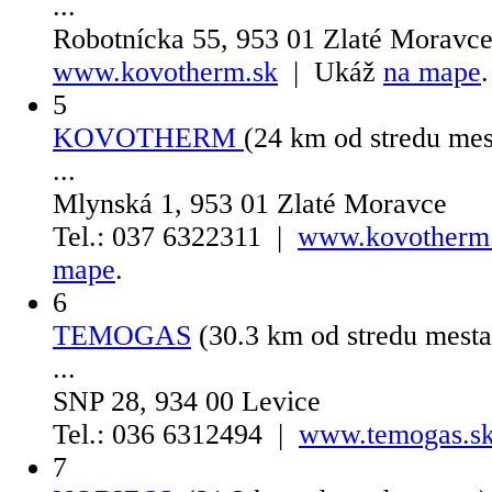
...
Robotnícka 55, 953 01 Zlaté Moravc
www.kovotherm.sk
| Ukáž
na mape
.
5
KOVOTHERM
(24 km od stredu me
...
Mlynská 1, 953 01 Zlaté Moravce
Tel.: 037 6322311 |
www.kovotherm
mape
.
6
TEMOGAS
(30.3 km od stredu mest
...
SNP 28, 934 00 Levice
Tel.: 036 6312494 |
www.temogas.s
7