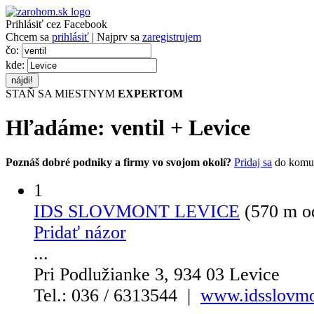
Prihlásiť cez Facebook
Chcem sa
prihlásiť
| Najprv sa
zaregistrujem
čo:
kde:
STAŇ SA MIESTNYM
EXPERTOM
Hľadáme:
ventil
+
Levice
Poznáš dobré podniky a firmy vo svojom okolí?
Pridaj sa
do komu
1
IDS SLOVMONT LEVICE
(570 m o
Pridať názor
...
Pri Podlužianke 3, 934 03 Levice
Tel.: 036 / 6313544 |
www.idsslovmo