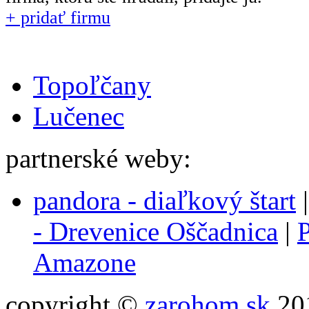
+ pridať firmu
Topoľčany
Lučenec
partnerské weby:
pandora - diaľkový štart
- Drevenice Oščadnica
|
P
Amazone
copyright ©
zarohom.sk
201