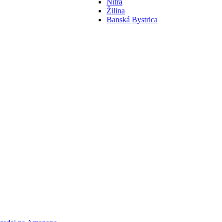
Nitra
Žilina
Banská Bystrica