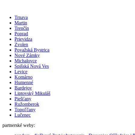
Trnava
Martin
Trenčín
Poprad
Prievidza
Zvolen
Považská Bystrica
Nové Zámky
Michalovce
Spišská Nová Ves
Levice
Komárno
Humenné
Bardejov
Liptovský Mikuláš
Piešťany
Ružomberok
Topoľčany
Lučenec
partnerské weby: