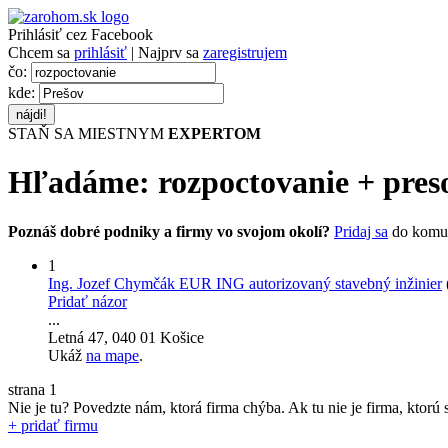
Prihlásiť cez Facebook
Chcem sa
prihlásiť
| Najprv sa
zaregistrujem
čo:
kde:
STAŇ SA MIESTNYM
EXPERTOM
Hľadáme:
rozpoctovanie
+
pres
Poznáš dobré podniky a firmy vo svojom okolí?
Pridaj sa
do komu
1
Ing. Jozef Chymčák EUR ING autorizovaný stavebný inžinier
Pridať názor
...
Letná 47, 040 01 Košice
Ukáž
na mape
.
strana
1
Nie je tu? Povedzte nám, ktorá firma chýba.
Ak tu nie je firma, ktorú s
+ pridať firmu