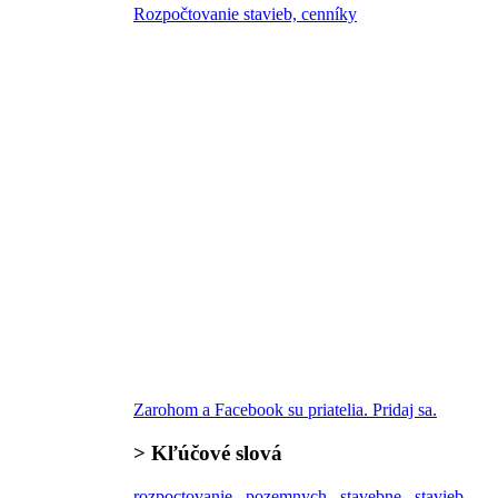
Rozpočtovanie stavieb, cenníky
Zarohom a Facebook su priatelia. Pridaj sa.
>
Kľúčové slová
rozpoctovanie
pozemnych
stavebne
stavieb