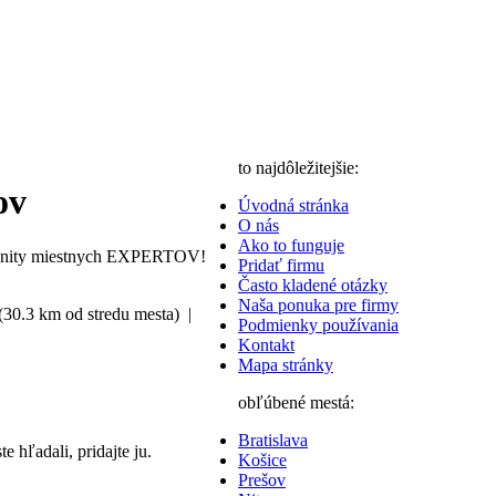
to najdôležitejšie:
ov
Úvodná stránka
O nás
Ako to funguje
nity miestnych EXPERTOV!
Pridať firmu
Často kladené otázky
Naša ponuka pre firmy
(30.3 km od stredu mesta) |
Podmienky používania
Kontakt
Mapa stránky
obľúbené mestá:
Bratislava
te hľadali, pridajte ju.
Košice
Prešov