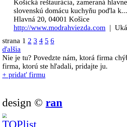
Košická reštaurácia, zameraná hlavne
slovenskú domácu kuchyňu poďla k..
Hlavná 20, 04001 Košice
http://www.modrahviezda.com
| Uk
strana
1
2
3
4
5
6
ďalšia
Nie je tu? Povedzte nám, ktorá firma chý
firma, ktorú ste hľadali, pridajte ju.
+ pridať firmu
design ©
ran