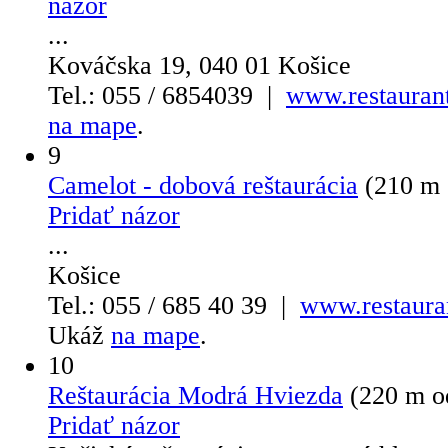
názor
...
Kováčska 19, 040 01 Košice
Tel.: 055 / 6854039 |
www.restaurant
na mape
.
9
Camelot - dobová reštaurácia
(210 m 
Pridať názor
...
Košice
Tel.: 055 / 685 40 39 |
www.restaura
Ukáž
na mape
.
10
Reštaurácia Modrá Hviezda
(220 m o
Pridať názor