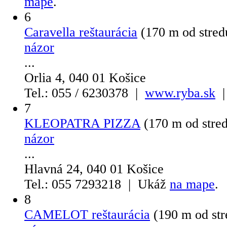
mape
.
6
Caravella reštaurácia
(170 m od stre
názor
...
Orlia 4, 040 01 Košice
Tel.: 055 / 6230378 |
www.ryba.sk
|
7
KLEOPATRA PIZZA
(170 m od stre
názor
...
Hlavná 24, 040 01 Košice
Tel.: 055 7293218 | Ukáž
na mape
.
8
CAMELOT reštaurácia
(190 m od st