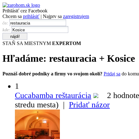
Prihlásiť cez Facebook
Chcem sa
prihlásiť
| Najprv sa
zaregistrujem
čo:
kde:
STAŇ SA MIESTNYM
EXPERTOM
Hľadáme:
restauracia
+
Kosice
Poznáš dobré podniky a firmy vo svojom okolí?
Pridaj sa
do komu
1
Cucabamba reštaurácia
2 hodnote
stredu mesta) |
Pridať názor