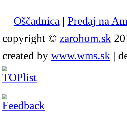
Oščadnica
|
Predaj na A
copyright ©
zarohom.sk
201
created by
www.wms.sk
| d