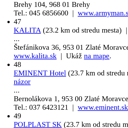
Brehy 104, 968 01 Brehy
Tel.: 045 6856600 |
www.armyman.
47
KALITA
(23.2 km od stredu mesta) 
...
Štefánikova 36, 953 01 Zlaté Moravc
www.kalita.sk
| Ukáž
na mape
.
48
EMINENT Hotel
(23.7 km od stredu
názor
...
Bernolákova 1, 953 00 Zlaté Moravc
Tel.: 037 6423121 |
www.eminent.sk
49
POLPLAST SK
(23.7 km od stredu 