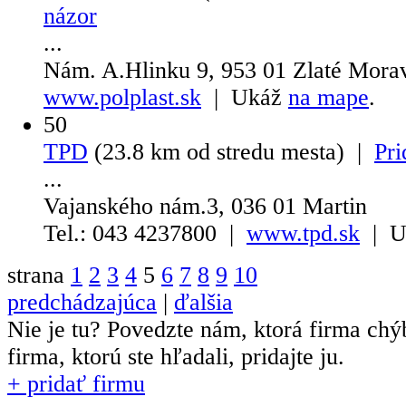
názor
...
Nám. A.Hlinku 9, 953 01 Zlaté Mora
www.polplast.sk
| Ukáž
na mape
.
50
TPD
(23.8 km od stredu mesta) |
Pri
...
Vajanského nám.3, 036 01 Martin
Tel.: 043 4237800 |
www.tpd.sk
| U
strana
1
2
3
4
5
6
7
8
9
10
predchádzajúca
|
ďalšia
Nie je tu? Povedzte nám, ktorá firma chý
firma, ktorú ste hľadali, pridajte ju.
+ pridať firmu