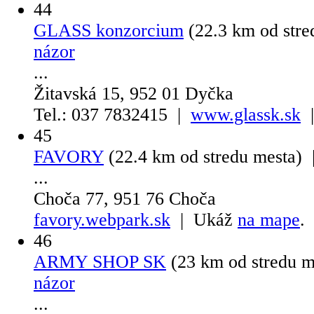
44
GLASS konzorcium
(22.3 km od str
názor
...
Žitavská 15, 952 01 Dyčka
Tel.: 037 7832415 |
www.glassk.sk
|
45
FAVORY
(22.4 km od stredu mesta)
...
Choča 77, 951 76 Choča
favory.webpark.sk
| Ukáž
na mape
.
46
ARMY SHOP SK
(23 km od stredu 
názor
...