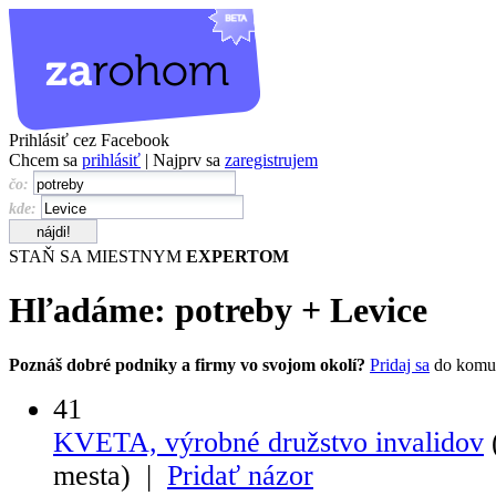
Prihlásiť cez Facebook
Chcem sa
prihlásiť
| Najprv sa
zaregistrujem
čo:
kde:
STAŇ SA MIESTNYM
EXPERTOM
Hľadáme:
potreby
+
Levice
Poznáš dobré podniky a firmy vo svojom okolí?
Pridaj sa
do komu
41
KVETA, výrobné družstvo invalidov
mesta) |
Pridať názor