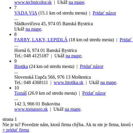
www.technicolor.sk
| Ukáž
na mape
.
7
VADA VIA
(15.1 km od stredu mesta) |
Pridať názor
...
Sládkovičova 45, 974 05 Banská Bystrica
Ukáž
na mape
.
8
FARBY, LAKY, LEPIDLÁ
(18 km od stredu mesta) |
Pridať
...
Horná 6, 974 01 Banská Bystrica
Tel.: 048 4125187 | Ukáž
na mape
.
9
Biotika
(24 km od stredu mesta) |
Pridať názor
...
Slovenská Ľupča 566, 976 13 Moštenica
Tel.: 048 4368111 |
www.biotika.sk
| Ukáž
na mape
.
10
Tomáš
(26.9 km od stredu mesta) |
Pridať názor
...
142 3, 966 01 Bukovina
www.tomassro.sk
| Ukáž
na mape
.
strana
1
Nie je tu? Povedzte nám, ktorá firma chýba.
Ak tu nie je firma, ktorú s
+ pridať firmu