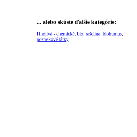
... alebo skúste
ďalšie kategórie:
Hnojivá - chemické, bio, rašelina, biohumus,
postrekové látky