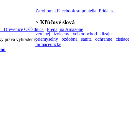
Zarohom a Facebook su priatelia. Pridaj sa.
>
Kľúčové slová
 - Drevenice Oščadnica
|
Predaj na Amazone
verejnej
izolacny
velkoobchod
dizajn
priemyselny
ozdobna
sanita
ochranne
cistiace
ky práva vyhradené.
farmaceuticke
ran