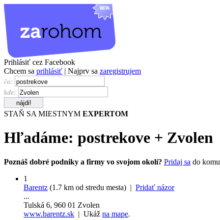
Prihlásiť cez Facebook
Chcem sa
prihlásiť
| Najprv sa
zaregistrujem
čo:
kde:
STAŇ SA MIESTNYM
EXPERTOM
Hľadáme:
postrekove
+
Zvolen
Poznáš dobré podniky a firmy vo svojom okolí?
Pridaj sa
do komu
1
Barentz
(1.7 km od stredu mesta) |
Pridať názor
...
Tulská 6, 960 01 Zvolen
www.barentz.sk
| Ukáž
na mape
.