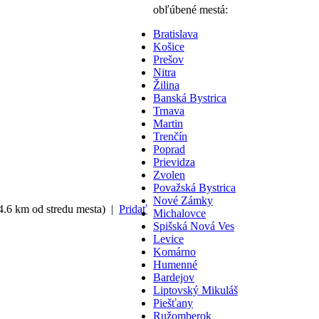
obľúbené mestá:
Bratislava
Košice
Prešov
Nitra
Žilina
Banská Bystrica
Trnava
Martin
Trenčín
Poprad
Prievidza
Zvolen
Považská Bystrica
Nové Zámky
4.6 km od stredu mesta) |
Pridať
Michalovce
Spišská Nová Ves
Levice
Komárno
Humenné
Bardejov
Liptovský Mikuláš
Piešťany
Ružomberok