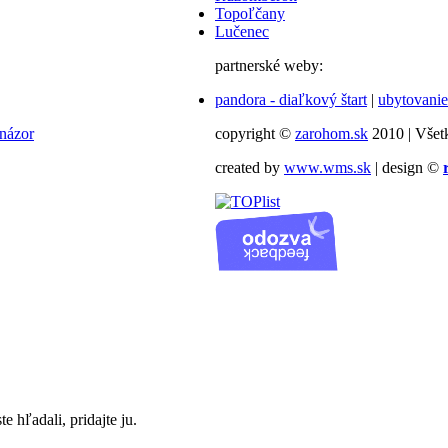
Topoľčany
Lučenec
partnerské weby:
pandora - diaľkový štart
|
ubytovanie
 názor
copyright ©
zarohom.sk
2010 | Všet
created by
www.wms.sk
| design ©
te hľadali, pridajte ju.