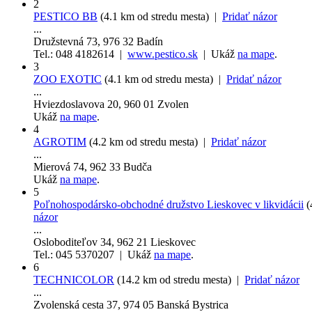
2
PESTICO BB
(4.1 km od stredu mesta) |
Pridať názor
...
Družstevná 73, 976 32 Badín
Tel.: 048 4182614 |
www.pestico.sk
| Ukáž
na mape
.
3
ZOO EXOTIC
(4.1 km od stredu mesta) |
Pridať názor
...
Hviezdoslavova 20, 960 01 Zvolen
Ukáž
na mape
.
4
AGROTIM
(4.2 km od stredu mesta) |
Pridať názor
...
Mierová 74, 962 33 Budča
Ukáž
na mape
.
5
Poľnohospodársko-obchodné družstvo Lieskovec v likvidácii
(
názor
...
Osloboditeľov 34, 962 21 Lieskovec
Tel.: 045 5370207 | Ukáž
na mape
.
6
TECHNICOLOR
(14.2 km od stredu mesta) |
Pridať názor
...
Zvolenská cesta 37, 974 05 Banská Bystrica