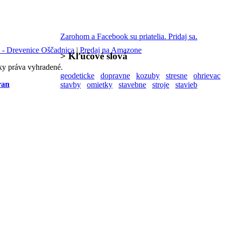
Zarohom a Facebook su priatelia. Pridaj sa.
 - Drevenice Oščadnica
|
Predaj na Amazone
>
Kľúčové slová
ky práva vyhradené.
geodeticke
dopravne
kozuby
stresne
ohrievac
ran
stavby
omietky
stavebne
stroje
stavieb