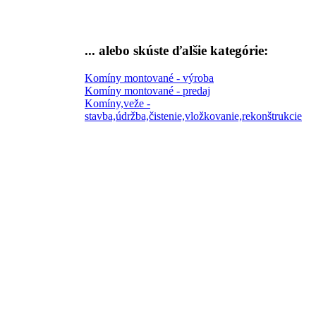
... alebo skúste
ďalšie kategórie:
Komíny montované - výroba
Komíny montované - predaj
Komíny,veže -
stavba,údržba,čistenie,vložkovanie,rekonštrukcie