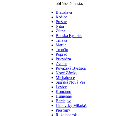
obľúbené mestá:
Bratislava
Košice
Prešov
Nitra
Žilina
Banská Bystrica
Trnava
Martin
Trenčín
Poprad
Prievidza
Zvolen
Považská Bystrica
Nové Zámky
Michalovce
Spišská Nová Ves
Levice
Komárno
Humenné
Bardejov
Liptovský Mikuláš
Piešťany
Ružomberok