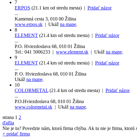
7
ERPOS
(21.1 km od stredu mesta) |
Pridať názor
...
Kamenná cesta 3, 010 00 Žilina
www.erpos.sk
| Ukáž
na mape
.
8
ELEMENT
(21.4 km od stredu mesta) |
Pridať názor
...
P.O. Hviezdoslava 68, 010 01 Žilina
Tel.: 041 5006233 |
www.element.sk
| Ukáž
na mape
.
9
ELEMENT
(21.4 km od stredu mesta) |
Pridať názor
...
P. O. Hviezdoslava 68, 010 01 Žilina
Ukáž
na mape
.
10
COLORMETAL
(21.4 km od stredu mesta) |
Pridať názor
...
P.O.Hviezdoslava 68, 010 01 Žilina
www.colormetal.sk
| Ukáž
na mape
.
strana
1
2
ďalšia
Nie je tu? Povedzte nám, ktorá firma chýba.
Ak tu nie je firma, ktorú s
+ pridať firmu