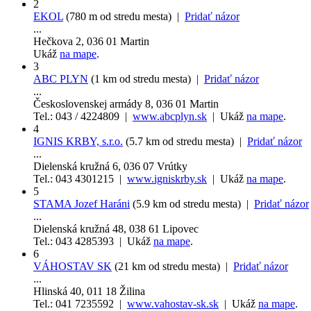
2
EKOL
(780 m od stredu mesta) |
Pridať názor
...
Hečkova 2, 036 01 Martin
Ukáž
na mape
.
3
ABC PLYN
(1 km od stredu mesta) |
Pridať názor
...
Československej armády 8, 036 01 Martin
Tel.: 043 / 4224809 |
www.abcplyn.sk
| Ukáž
na mape
.
4
IGNIS KRBY, s.r.o.
(5.7 km od stredu mesta) |
Pridať názor
...
Dielenská kružná 6, 036 07 Vrútky
Tel.: 043 4301215 |
www.igniskrby.sk
| Ukáž
na mape
.
5
STAMA Jozef Haráni
(5.9 km od stredu mesta) |
Pridať názor
...
Dielenská kružná 48, 038 61 Lipovec
Tel.: 043 4285393 | Ukáž
na mape
.
6
VÁHOSTAV SK
(21 km od stredu mesta) |
Pridať názor
...
Hlinská 40, 011 18 Žilina
Tel.: 041 7235592 |
www.vahostav-sk.sk
| Ukáž
na mape
.