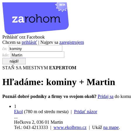
Prihlásiť cez Facebook
Chcem sa
prihlásiť
| Najprv sa
zaregistrujem
čo:
kde:
STAŇ SA MIESTNYM
EXPERTOM
Hľadáme:
kominy
+
Martin
Poznáš dobré podniky a firmy vo svojom okolí?
Pridaj sa
do komu
1
Ekol
(780 m od stredu mesta) |
Pridať názor
...
Hečkova 2, 036 01 Martin
Tel.: 043 4213333 |
www.ekolbrno.cz
| Ukáž
na mape
.