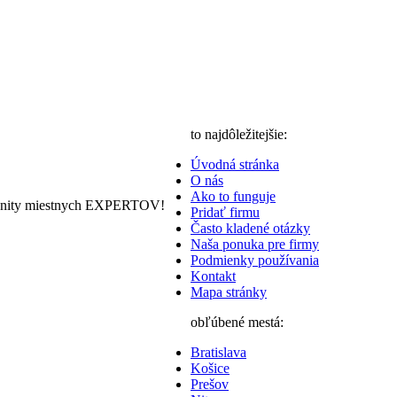
to najdôležitejšie:
Úvodná stránka
O nás
Ako to funguje
nity miestnych EXPERTOV!
Pridať firmu
Často kladené otázky
Naša ponuka pre firmy
Podmienky používania
Kontakt
Mapa stránky
obľúbené mestá:
Bratislava
Košice
Prešov