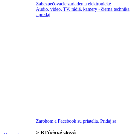
Zabezpečovacie zariadenia elektronické
Audio, video, TV, rádiá, kamery - čierna technika
- predaj
Zarohom a Facebook su priatelia. Pridaj sa.
>
Kľúčové slová