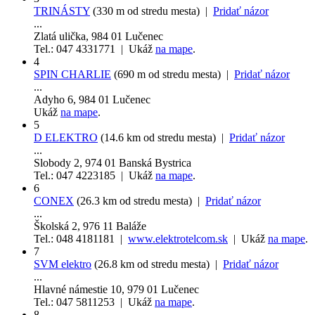
TRINÁSTY
(330 m od stredu mesta) |
Pridať názor
...
Zlatá ulička, 984 01 Lučenec
Tel.: 047 4331771 | Ukáž
na mape
.
4
SPIN CHARLIE
(690 m od stredu mesta) |
Pridať názor
...
Adyho 6, 984 01 Lučenec
Ukáž
na mape
.
5
D ELEKTRO
(14.6 km od stredu mesta) |
Pridať názor
...
Slobody 2, 974 01 Banská Bystrica
Tel.: 047 4223185 | Ukáž
na mape
.
6
CONEX
(26.3 km od stredu mesta) |
Pridať názor
...
Školská 2, 976 11 Baláže
Tel.: 048 4181181 |
www.elektrotelcom.sk
| Ukáž
na mape
.
7
SVM elektro
(26.8 km od stredu mesta) |
Pridať názor
...
Hlavné námestie 10, 979 01 Lučenec
Tel.: 047 5811253 | Ukáž
na mape
.
8