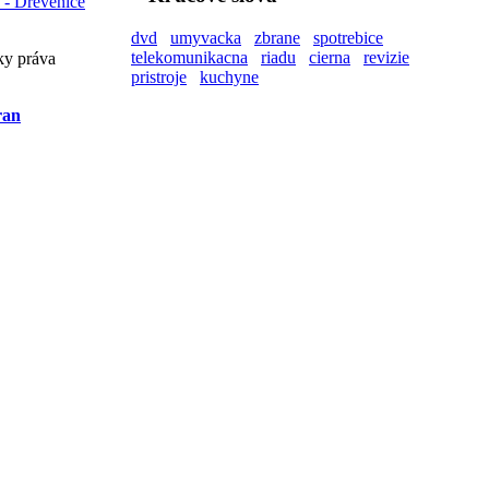
 - Drevenice
dvd
umyvacka
zbrane
spotrebice
telekomunikacna
riadu
cierna
revizie
ky práva
pristroje
kuchyne
ran