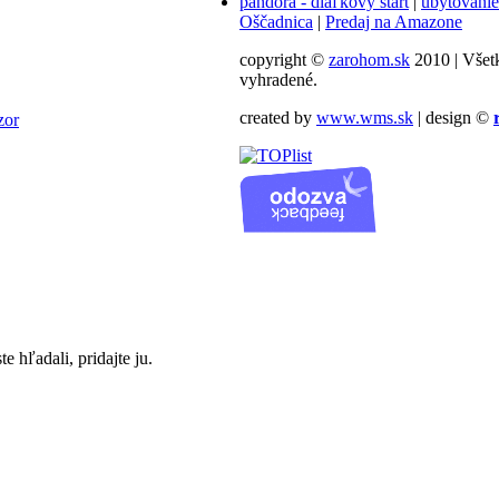
pandora - diaľkový štart
|
ubytovanie
Oščadnica
|
Predaj na Amazone
copyright ©
zarohom.sk
2010 | Všet
vyhradené.
created by
www.wms.sk
| design ©
zor
te hľadali, pridajte ju.