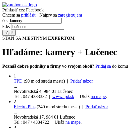
Prihlásiť cez Facebook
Chcem sa
prihlásiť
| Najprv sa
zaregistrujem
čo:
kde:
STAŇ SA MIESTNYM
EXPERTOM
Hľadáme:
kamery
+
Lučenec
Poznáš dobré podniky a firmy vo svojom okolí?
Pridaj sa
do komu
1
TPD
(90 m od stredu mesta) |
Pridať názor
...
Novohradská 4, 984 01 Lučenec
Tel.: 047 4333332 |
www.tpd.sk
| Ukáž
na mape
.
2
Electro Plus
(240 m od stredu mesta) |
Pridať názor
...
Novohradská 17, 984 01 Lučenec
Tel.: 047 / 4334722 | Ukáž
na mape
.
3