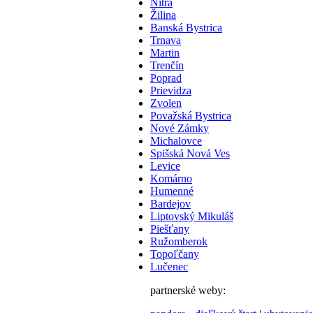
Nitra
Žilina
Banská Bystrica
Trnava
Martin
Trenčín
Poprad
Prievidza
Zvolen
Považská Bystrica
Nové Zámky
Michalovce
Spišská Nová Ves
Levice
Komárno
Humenné
Bardejov
Liptovský Mikuláš
Piešťany
Ružomberok
Topoľčany
Lučenec
partnerské weby: