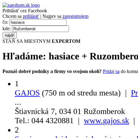
Prihlásiť cez Facebook
Chcem sa
prihlásiť
| Najprv sa
zaregistrujem
čo:
kde:
STAŇ SA MIESTNYM
EXPERTOM
Hľadáme:
hasiace
+
Ruzomber
Poznáš dobré podniky a firmy vo svojom okolí?
Pridaj sa
do komu
1
GAJOS
(750 m od stredu mesta) |
Pr
...
Štiavnická 7, 034 01 Ružomberok
Tel.: 044 4320881 |
www.gajos.sk
|
2