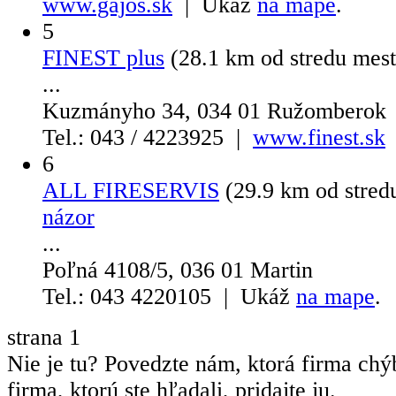
www.gajos.sk
| Ukáž
na mape
.
5
FINEST plus
(28.1 km od stredu mes
...
Kuzmányho 34, 034 01 Ružomberok
Tel.: 043 / 4223925 |
www.finest.sk
6
ALL FIRESERVIS
(29.9 km od stre
názor
...
Poľná 4108/5, 036 01 Martin
Tel.: 043 4220105 | Ukáž
na mape
.
strana
1
Nie je tu? Povedzte nám, ktorá firma chý
firma, ktorú ste hľadali, pridajte ju.