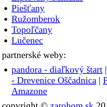
Piešťany
Ružomberok
Topoľčany
Lučenec
partnerské weby:
pandora - diaľkový štart
- Drevenice Oščadnica
|
P
Amazone
copyright ©
zarohom.sk
201