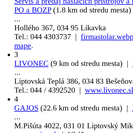
Servis a predaj hasiacich prístrojov a
PO a BOZP
(1.8 km od stredu mesta
...
Hollého 367, 034 95 Likavka
Tel.: 044 4303737 |
firmastolar.webp
mape
.
3
LIVONEC
(9 km od stredu mesta) |
...
Liptovská Teplá 386, 034 83 Bešeňov
Tel.: 044 / 4392520 |
www.livonec.s
4
GAJOS
(22.6 km od stredu mesta) |
...
M.Pišúta 4022, 031 01 Liptovský Mik