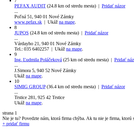
7
PEFAX AUDIT
(24.8 km od stredu mesta) |
Pridať názor
...
Poľná 51, 940 01 Nové Zámky
www.pefax.sk
| Ukáž
na mape
.
8
JUPOS
(24.8 km od stredu mesta) |
Pridať názor
...
Várdayho 21, 940 01 Nové Zámky
Tel.: 035 6402257 | Ukáž
na mape
.
9
Ing. Ľudmila Poláčeková
(25 km od stredu mesta) |
Pridať náz
...
J.Simora 5, 940 52 Nové Zámky
Ukáž
na mape
.
10
SIMIG GROUP
(36.4 km od stredu mesta) |
Pridať názor
...
Trstice 281, 925 42 Trstice
Ukáž
na mape
.
strana
1
Nie je tu? Povedzte nám, ktorá firma chýba.
Ak tu nie je firma, ktorú s
+ pridať firmu