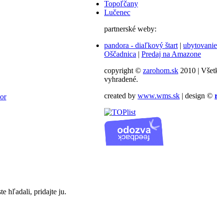
Topoľčany
Lučenec
partnerské weby:
pandora - diaľkový štart
|
ubytovanie
Oščadnica
|
Predaj na Amazone
copyright ©
zarohom.sk
2010 | Všet
vyhradené.
created by
www.wms.sk
| design ©
or
te hľadali, pridajte ju.