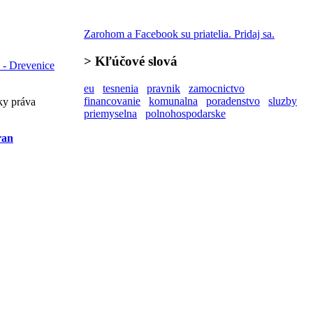
Zarohom a Facebook su priatelia. Pridaj sa.
>
Kľúčové slová
 - Drevenice
eu
tesnenia
pravnik
zamocnictvo
financovanie
komunalna
poradenstvo
sluzby
ky práva
priemyselna
polnohospodarske
ran