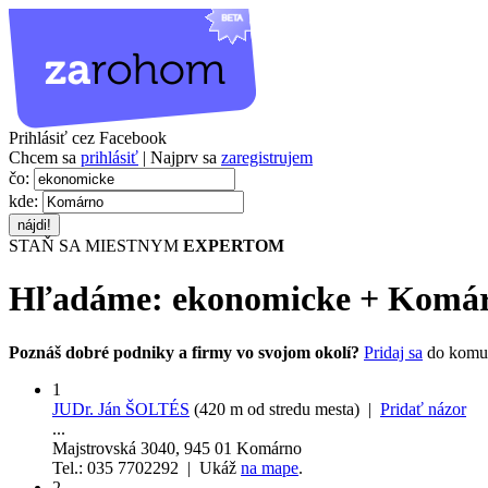
Prihlásiť cez Facebook
Chcem sa
prihlásiť
| Najprv sa
zaregistrujem
čo:
kde:
STAŇ SA MIESTNYM
EXPERTOM
Hľadáme:
ekonomicke
+
Komá
Poznáš dobré podniky a firmy vo svojom okolí?
Pridaj sa
do komu
1
JUDr. Ján ŠOLTÉS
(420 m od stredu mesta) |
Pridať názor
...
Majstrovská 3040, 945 01 Komárno
Tel.: 035 7702292 | Ukáž
na mape
.
2