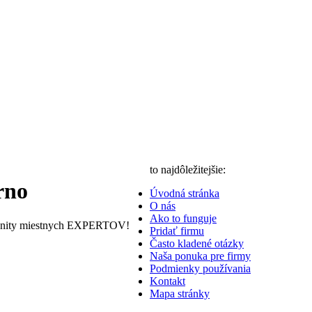
to najdôležitejšie:
rno
Úvodná stránka
O nás
Ako to funguje
nity miestnych EXPERTOV!
Pridať firmu
Často kladené otázky
Naša ponuka pre firmy
Podmienky používania
Kontakt
Mapa stránky