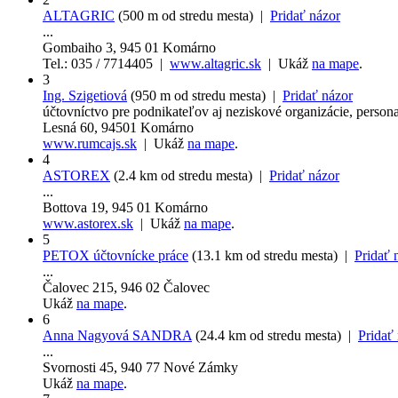
ALTAGRIC
(500 m od stredu mesta) |
Pridať názor
...
Gombaiho 3, 945 01 Komárno
Tel.: 035 / 7714405 |
www.altagric.sk
| Ukáž
na mape
.
3
Ing. Szigetiová
(950 m od stredu mesta) |
Pridať názor
účtovníctvo pre podnikateľov aj neziskové organizácie, personal
Lesná 60, 94501 Komárno
www.rumcajs.sk
| Ukáž
na mape
.
4
ASTOREX
(2.4 km od stredu mesta) |
Pridať názor
...
Bottova 19, 945 01 Komárno
www.astorex.sk
| Ukáž
na mape
.
5
PETOX účtovnícke práce
(13.1 km od stredu mesta) |
Pridať 
...
Čalovec 215, 946 02 Čalovec
Ukáž
na mape
.
6
Anna Nagyová SANDRA
(24.4 km od stredu mesta) |
Pridať
...
Svornosti 45, 940 77 Nové Zámky
Ukáž
na mape
.