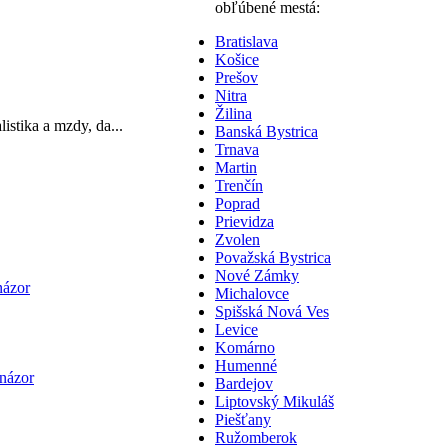
obľúbené mestá:
Bratislava
Košice
Prešov
Nitra
Žilina
istika a mzdy, da...
Banská Bystrica
Trnava
Martin
Trenčín
Poprad
Prievidza
Zvolen
Považská Bystrica
Nové Zámky
názor
Michalovce
Spišská Nová Ves
Levice
Komárno
Humenné
 názor
Bardejov
Liptovský Mikuláš
Piešťany
Ružomberok