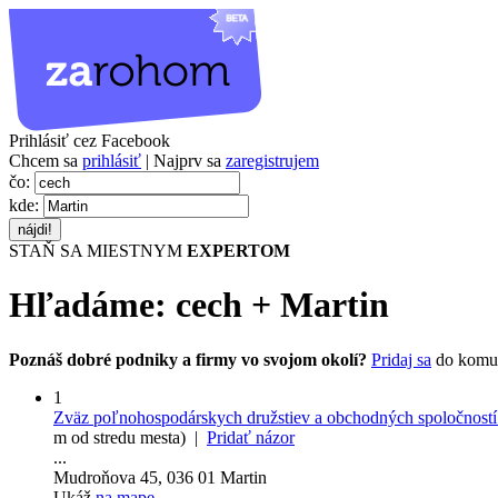
Prihlásiť cez Facebook
Chcem sa
prihlásiť
| Najprv sa
zaregistrujem
čo:
kde:
STAŇ SA MIESTNYM
EXPERTOM
Hľadáme:
cech
+
Martin
Poznáš dobré podniky a firmy vo svojom okolí?
Pridaj sa
do komu
1
Zväz poľnohospodárskych družstiev a obchodných spoločností
m od stredu mesta) |
Pridať názor
...
Mudroňova 45, 036 01 Martin
Ukáž
na mape
.