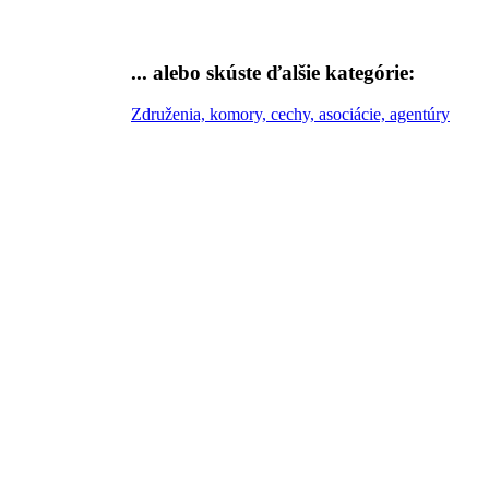
... alebo skúste
ďalšie kategórie:
Združenia, komory, cechy, asociácie, agentúry