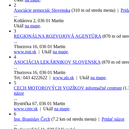
2
Asociácie nemocníc Slovenska
(310 m od stredu mesta) |
Prid
...
Kollárova 2, 036 01 Martin
Ukáž
na mape
.
3
REGIONÁLNA ROZVOJOVÁ AGENTÚRA
(870 m od str
...
Thurzova 16, 036 01 Martin
www.rrat.sk
| Ukáž
na mape
.
4
ASOCIÁCIA LEKÁRNIKOV SLOVENSKA
(870 m od str
...
Thurzova 16, 036 01 Martin
Tel.: 043 4222622 |
www.als.sk
| Ukáž
na mape
.
5
CECH MOTOROVÝCH VOZÍKOV informačné centrum
(1.
názor
...
Bystrička 67, 036 01 Martin
www.cmv.sk
| Ukáž
na mape
.
6
Ing. Branislav Čech
(7.2 km od stredu mesta) |
Pridať názor
...