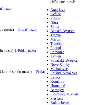
obľúbené mestá:
ať názor
Bratislava
Košice
Prešov
Nitra
Žilina
edu mesta) |
Pridať názor
Banská Bystrica
Trnava
Martin
Trenčín
Poprad
edu mesta) |
Pridať názor
Prievidza
Zvolen
Považská Bystrica
Nové Zámky
Michalovce
3 km od stredu mesta) |
Pridať
Spišská Nová Ves
Levice
Komárno
Humenné
Bardejov
Liptovský Mikuláš
Piešťany
Ružomberok