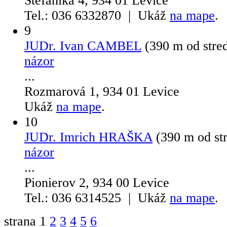
Štefánika 4, 934 01 Levice
Tel.: 036 6332870 | Ukáž
na mape
.
9
JUDr. Ivan CAMBEL
(390 m od stre
názor
...
Rozmarová 1, 934 01 Levice
Ukáž
na mape
.
10
JUDr. Imrich HRAŠKA
(390 m od st
názor
...
Pionierov 2, 934 00 Levice
Tel.: 036 6314525 | Ukáž
na mape
.
strana
1
2
3
4
5
6