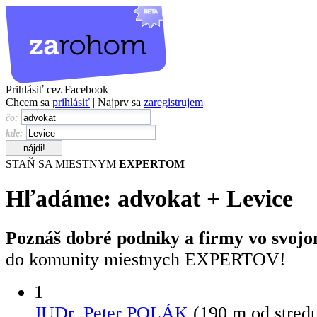
Prihlásiť cez Facebook
Chcem sa
prihlásiť
| Najprv sa
zaregistrujem
čo:
kde:
STAŇ SA MIESTNYM
EXPERTOM
Hľadáme:
advokat
+
Levice
Poznáš dobré podniky a firmy vo svojo
do komunity miestnych EXPERTOV!
1
JUDr. Peter POLÁK
(190 m od stred